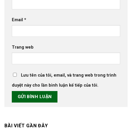
Email
*
Trang web
Lưu tên của tôi, email, và trang web trong trình
duyệt này cho lần bình luận kế tiếp của tôi.
BÀI VIẾT GẦN ĐÂY