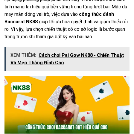
tính mang lại hiệu quả bền vững trong từng lượt bài. Mặc dù
may mắn đóng vai trò, việc dựa vào
công thức đánh
Baccarat NK88
giúp tối ưu hóa quyết định và giảm thiểu rủi
ro. Vì vậy, lựa chọn chiến thuật có cơ sở logic là bước quan
trọng trước khi tham gia bất kỳ ván bài nào.
XEM THÊM:
Cách chơi Pai Gow NK88 - Chiến Thuật
Và Mẹo Thắng Đỉnh Cao