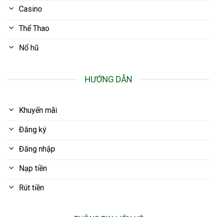
Casino
Thể Thao
Nổ hũ
HƯỚNG DẪN
Khuyến mãi
Đăng ký
Đăng nhập
Nạp tiền
Rút tiền