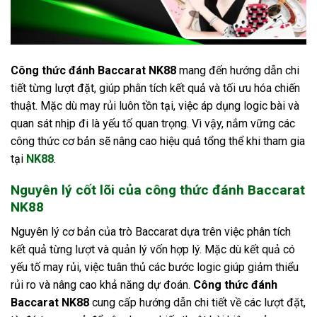
Công thức đánh Baccarat NK88
mang đến hướng dẫn chi
tiết từng lượt đặt, giúp phân tích kết quả và tối ưu hóa chiến
thuật. Mặc dù may rủi luôn tồn tại, việc áp dụng logic bài và
quan sát nhịp đi là yếu tố quan trọng. Vì vậy, nắm vững các
công thức cơ bản sẽ nâng cao hiệu quả tổng thể khi tham gia
tại
NK88
.
Nguyên lý cốt lõi của công thức đánh Baccarat
NK88
Nguyên lý cơ bản của trò Baccarat dựa trên việc phân tích
kết quả từng lượt và quản lý vốn hợp lý. Mặc dù kết quả có
yếu tố may rủi, việc tuân thủ các bước logic giúp giảm thiểu
rủi ro và nâng cao khả năng dự đoán.
Công thức đánh
Baccarat NK88
cung cấp hướng dẫn chi tiết về các lượt đặt,