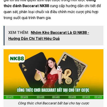
thức đánh Baccarat NK88
cung cấp hướng dẫn chi tiết để
quan sát, phân loại chuỗi và điều chỉnh mức cược phù hợp
trong suốt quá trình tham gia.
XEM THÊM:
Nhóm Kèo Baccarat Là Gì NK88 -
Hướng Dẫn Chi Tiết Hiệu Quả
Công thức chơi Baccarat bất bại cho tay cược