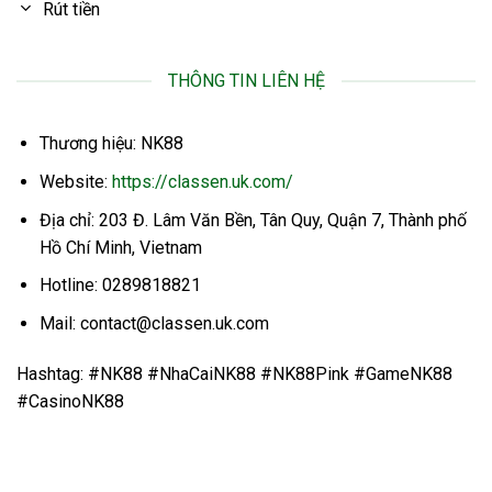
Rút tiền
THÔNG TIN LIÊN HỆ
Thương hiệu: NK88
Website:
https://classen.uk.com/
Địa chỉ: 203 Đ. Lâm Văn Bền, Tân Quy, Quận 7, Thành phố
Hồ Chí Minh, Vietnam
Hotline: 0289818821
Mail:
contact@classen.uk.com
Hashtag: #NK88 #NhaCaiNK88 #NK88Pink #GameNK88
#CasinoNK88