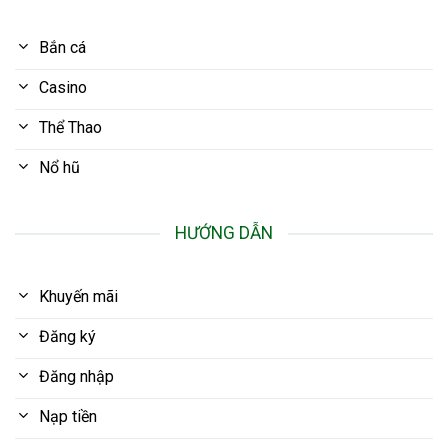
Bắn cá
Casino
Thể Thao
Nổ hũ
HƯỚNG DẪN
Khuyến mãi
Đăng ký
Đăng nhập
Nạp tiền