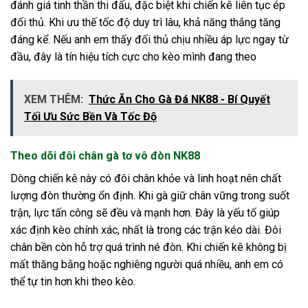
đánh giá tinh thần thi đấu, đặc biệt khi chiến kê liên tục ép
đối thủ. Khi ưu thế tốc độ duy trì lâu, khả năng thắng tăng
đáng kể. Nếu anh em thấy đối thủ chịu nhiều áp lực ngay từ
đầu, đây là tín hiệu tích cực cho kèo mình đang theo
XEM THÊM:
Thức Ăn Cho Gà Đá NK88 - Bí Quyết
Tối Ưu Sức Bền Và Tốc Độ
Theo dõi đôi chân gà tơ vô đòn NK88
Dòng chiến kê này có đôi chân khỏe và linh hoạt nên chất
lượng đòn thường ổn định. Khi gà giữ chân vững trong suốt
trận, lực tấn công sẽ đều và mạnh hơn. Đây là yếu tố giúp
xác định kèo chính xác, nhất là trong các trận kéo dài. Đôi
chân bền còn hỗ trợ quá trình né đòn. Khi chiến kê không bị
mất thăng bằng hoặc nghiêng người quá nhiều, anh em có
thể tự tin hơn khi theo kèo.