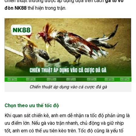
chiến thuật thường được áp dụng dựa trên cách
gà tơ vô
đòn NK88
thể hiện trong trận.
Chiến thuật áp dụng vào cá cược đá gà
Chọn theo ưu thế tốc độ
Khi quan sát chiến kê, anh em dễ nhận ra tốc độ phản ứng là
ưu điểm lớn. Nếu gà vào trận nhanh, chủ động và giữ nhịp
tốt, anh em có thể ưu tiên kèo trên. Tốc độ cũng là yếu tố