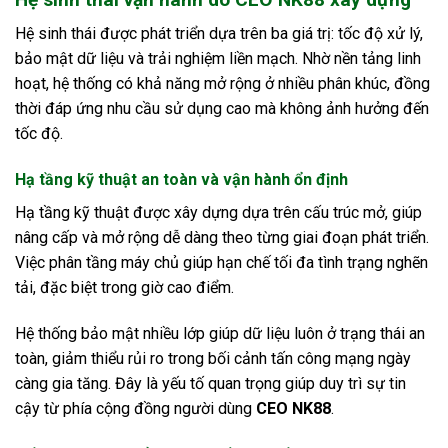
Hệ sinh thái được phát triển dựa trên ba giá trị: tốc độ xử lý,
bảo mật dữ liệu và trải nghiệm liền mạch. Nhờ nền tảng linh
hoạt, hệ thống có khả năng mở rộng ở nhiều phân khúc, đồng
thời đáp ứng nhu cầu sử dụng cao mà không ảnh hưởng đến
tốc độ.
Hạ tầng kỹ thuật an toàn và vận hành ổn định
Hạ tầng kỹ thuật được xây dựng dựa trên cấu trúc mở, giúp
nâng cấp và mở rộng dễ dàng theo từng giai đoạn phát triển.
Việc phân tầng máy chủ giúp hạn chế tối đa tình trạng nghẽn
tải, đặc biệt trong giờ cao điểm.
Hệ thống bảo mật nhiều lớp giúp dữ liệu luôn ở trạng thái an
toàn, giảm thiểu rủi ro trong bối cảnh tấn công mạng ngày
càng gia tăng. Đây là yếu tố quan trọng giúp duy trì sự tin
cậy từ phía cộng đồng người dùng
CEO NK88
.