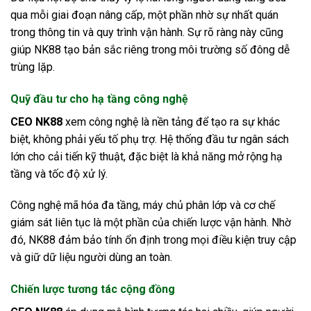
qua mỗi giai đoạn nâng cấp, một phần nhờ sự nhất quán
trong thông tin và quy trình vận hành. Sự rõ ràng này cũng
giúp NK88 tạo bản sắc riêng trong môi trường số đông dễ
trùng lặp.
Quỹ đầu tư cho hạ tầng công nghệ
CEO NK88
xem công nghệ là nền tảng để tạo ra sự khác
biệt, không phải yếu tố phụ trợ. Hệ thống đầu tư ngân sách
lớn cho cải tiến kỹ thuật, đặc biệt là khả năng mở rộng hạ
tầng và tốc độ xử lý.
Công nghệ mã hóa đa tầng, máy chủ phân lớp và cơ chế
giám sát liên tục là một phần của chiến lược vận hành. Nhờ
đó, NK88 đảm bảo tính ổn định trong mọi điều kiện truy cập
và giữ dữ liệu người dùng an toàn.
Chiến lược tương tác cộng đồng