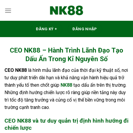
Bỏ
qua
nội
dung
ĐĂNG KÝ +
ĐĂNG NHẬP
CEO NK88 – Hành Trình Lãnh Đạo Tạo
Dấu Ấn Trong Kỉ Nguyên Số
CEO NK88
là hình mẫu lãnh đạo của thời đại kỹ thuật số, nơi
tư duy phát triển dài hạn và khả năng vận hành hiệu quả trở
thành yếu tố then chốt giúp
NK88
tạo dấu ấn trên thị trường.
Những định hướng chiến lược rõ ràng giúp nền tảng này duy
trì tốc độ tăng trưởng và củng cố vị thế bền vững trong môi
trường cạnh tranh cao.
CEO NK88 và tư duy quản trị định hình hướng đi
chiến lược