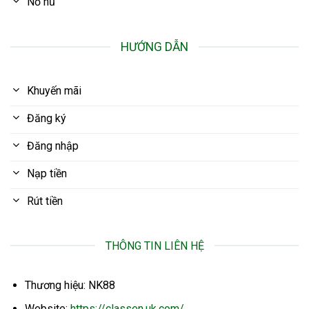
Nổ hũ
HƯỚNG DẪN
Khuyến mãi
Đăng ký
Đăng nhập
Nạp tiền
Rút tiền
THÔNG TIN LIÊN HỆ
Thương hiệu: NK88
Website:
https://classen.uk.com/