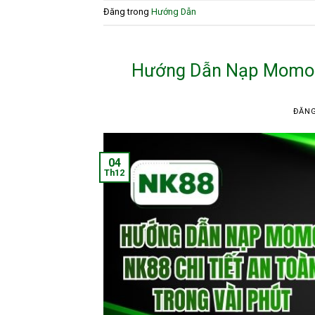
Đăng trong
Hướng Dẫn
Hướng Dẫn Nạp Momo N
ĐĂN
04
Th12