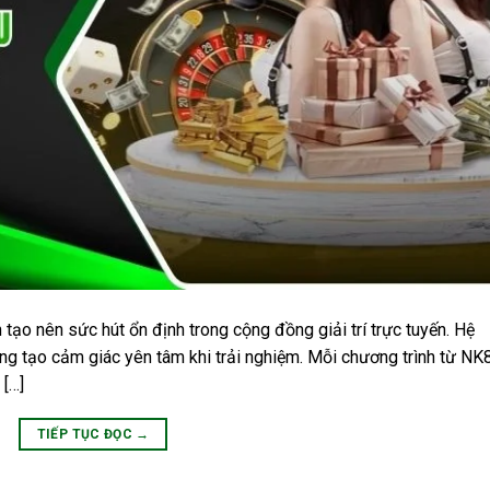
o nên sức hút ổn định trong cộng đồng giải trí trực tuyến. Hệ
àng tạo cảm giác yên tâm khi trải nghiệm. Mỗi chương trình từ NK
 […]
TIẾP TỤC ĐỌC
→