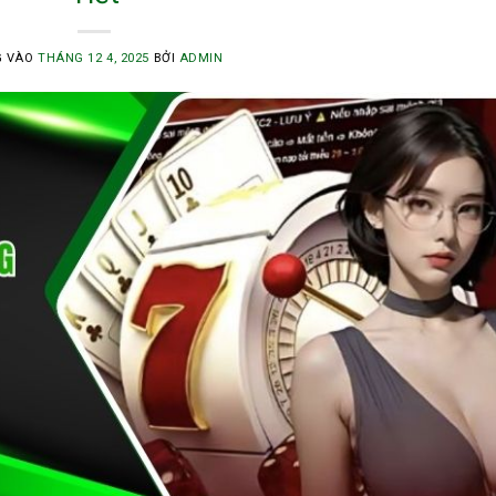
G VÀO
THÁNG 12 4, 2025
BỞI
ADMIN