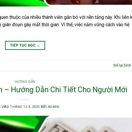
en thuộc của nhiều thành viên gắn bó với nền tảng này. Khi liên 
ị gián đoạn gây mất thời gian. Vì thế, việc nắm vững cách vào hệ
TIẾP TỤC ĐỌC
→
Để lại bình
HƯỚNG DẪN
 – Hướng Dẫn Chi Tiết Cho Người Mới
G VÀO
THÁNG 12 4, 2025
BỞI
ADMIN