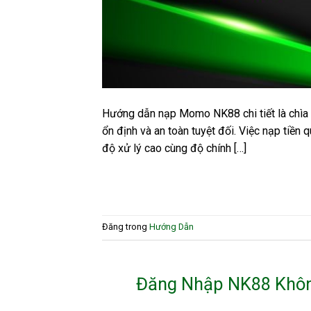
Hướng dẫn nạp Momo NK88 chi tiết là chìa 
ổn định và an toàn tuyệt đối. Việc nạp tiề
độ xử lý cao cùng độ chính […]
Đăng trong
Hướng Dẫn
Đăng Nhập NK88 Khôn