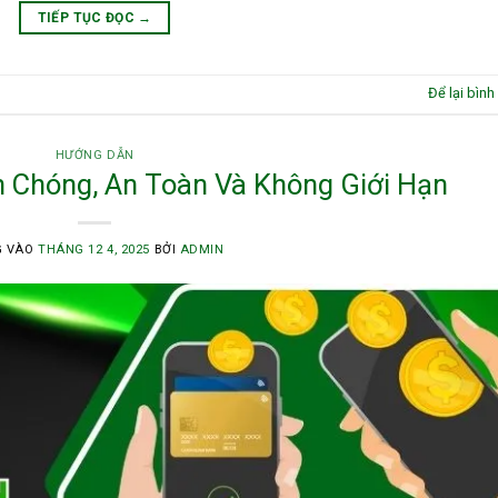
TIẾP TỤC ĐỌC
→
Để lại bình
HƯỚNG DẪN
 Chóng, An Toàn Và Không Giới Hạn
G VÀO
THÁNG 12 4, 2025
BỞI
ADMIN