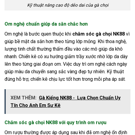
Kỹ thuật nâng cao độ dẻo dai của gà chọi
Om nghệ chuẩn giúp da săn chắc hơn
Om nghệ là bước quen thuộc khi
chăm sóc gà chọi NK88
vì
giúp bề mặt da săn hơn theo từng lớp mỏng. Khi thoa nghệ,
lượng tinh chất thường thấm đều vào các mô giúp da khô
nhanh. Chiến kê có xu hướng giảm trầy xước nhờ lớp da dày
lên theo từng giai đoạn om. Việc duy trì om nghệ cách ngày
giúp màu da chuyển sang sắc vàng đẹp tự nhiên. Kỹ thuật
đúng hỗ trợ, chiến kê chịu lực tốt hơn trong mỗi pha áp sát.
XEM THÊM:
Gà Kiểng NK88 - Lựa Chọn Chuẩn Uy
Tín Cho Anh Em Sư Kê
Chăm sóc gà chọi NK88 với quy trình om rượu
Om rượu thường được áp dụng sau khi đã om nghệ ổn định