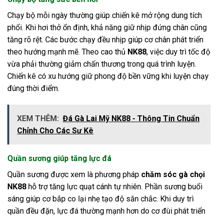
Chạy bộ mỗi ngày thường giúp chiến kê mở rộng dung tích
phổi. Khi hơi thở ổn định, khả năng giữ nhịp đứng chân cũng
tăng rõ rệt. Các bước chạy đều nhịp giúp cơ chân phát triển
theo hướng mạnh mẽ. Theo cao thủ
NK88
, việc duy trì tốc độ
vừa phải thường giảm chấn thương trong quá trình luyện.
Chiến kê có xu hướng giữ phong độ bền vững khi luyện chạy
đúng thời điểm.
XEM THÊM:
Đá Gà Lai Mỹ NK88 - Thông Tin Chuẩn
Chỉnh Cho Các Sư Kê
Quần sương giúp tăng lực đá
Quần sương được xem là phương pháp
chăm sóc gà chọi
NK88
hỗ trợ tăng lực quạt cánh tự nhiên. Phần sương buổi
sáng giúp cơ bắp co lại nhẹ tạo độ săn chắc. Khi duy trì
quần đều đặn, lực đá thường mạnh hơn do cơ đùi phát triển