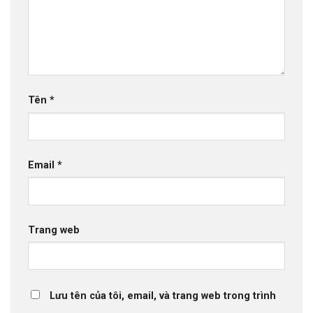
Tên
*
Email
*
Trang web
Lưu tên của tôi, email, và trang web trong trình