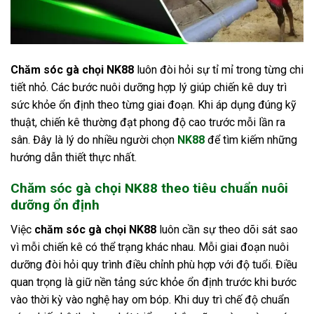
Chăm sóc gà chọi NK88
luôn đòi hỏi sự tỉ mỉ trong từng chi
tiết nhỏ. Các bước nuôi dưỡng hợp lý giúp chiến kê duy trì
sức khỏe ổn định theo từng giai đoạn. Khi áp dụng đúng kỹ
thuật, chiến kê thường đạt phong độ cao trước mỗi lần ra
sân. Đây là lý do nhiều người chọn
NK88
để tìm kiếm những
hướng dẫn thiết thực nhất.
Chăm sóc gà chọi NK88 theo tiêu chuẩn nuôi
dưỡng ổn định
Việc
chăm sóc gà chọi NK88
luôn cần sự theo dõi sát sao
vì mỗi chiến kê có thể trạng khác nhau. Mỗi giai đoạn nuôi
dưỡng đòi hỏi quy trình điều chỉnh phù hợp với độ tuổi. Điều
quan trọng là giữ nền tảng sức khỏe ổn định trước khi bước
vào thời kỳ vào nghệ hay om bóp. Khi duy trì chế độ chuẩn