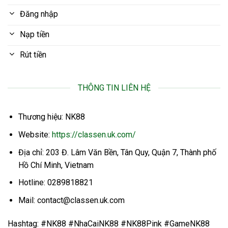
Đăng nhập
Nạp tiền
Rút tiền
THÔNG TIN LIÊN HỆ
Thương hiệu: NK88
Website:
https://classen.uk.com/
Địa chỉ: 203 Đ. Lâm Văn Bền, Tân Quy, Quận 7, Thành phố
Hồ Chí Minh, Vietnam
Hotline: 0289818821
Mail:
contact@classen.uk.com
Hashtag: #NK88 #NhaCaiNK88 #NK88Pink #GameNK88