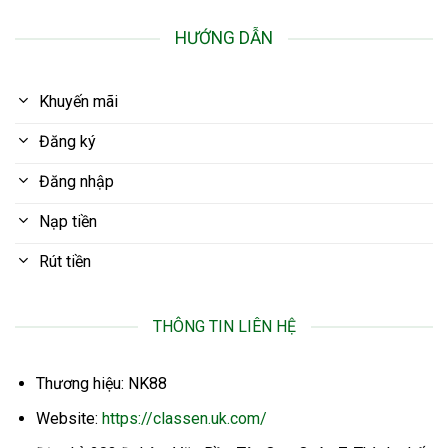
HƯỚNG DẪN
Khuyến mãi
Đăng ký
Đăng nhập
Nạp tiền
Rút tiền
THÔNG TIN LIÊN HỆ
Thương hiệu: NK88
Website:
https://classen.uk.com/