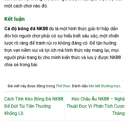
một cách chơi nào đó.
Kết luận
Cá độ bóng đá NK88
dù là một hình thức giải trí hấp dẫn
đòi hỏi người chơi phải có sự hiểu biết sâu sắc, một chiến
lược rõ ràng để tránh rủi ro không đáng có. Để tận hưởng
trọn vẹn niềm vui và lợi ích mà hình thức này mang lại, mọi
người phải trang bị cho mình kiến thức và lưu ý được NK88
chia sẻ trong bài.
Bài viết này được đăng trong
Thể thao
. Đánh dấu
liên kết thường trực
.
Cách Tính Kèo Bóng Đá NK88
Kèo Châu Âu NK88 – Nghệ
Để Đút Túi Tiền Thưởng
Thuật Đọc Vị Phân Tích Cược
Khổng Lồ
Thắng