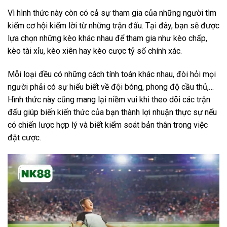
Vì hình thức này còn có cả sự tham gia của những người tìm
kiếm cơ hội kiếm lời từ những trận đấu. Tại đây, bạn sẽ được
lựa chọn những kèo khác nhau để tham gia như kèo chấp,
kèo tài xỉu, kèo xiên hay kèo cược tỷ số chính xác.
Mỗi loại đều có những cách tính toán khác nhau, đòi hỏi mọi
người phải có sự hiểu biết về đội bóng, phong độ cầu thủ,…
Hình thức này cũng mang lại niềm vui khi theo dõi các trận
đấu giúp biến kiến thức của bạn thành lợi nhuận thực sự nếu
có chiến lược hợp lý và biết kiểm soát bản thân trong việc
đặt cược.