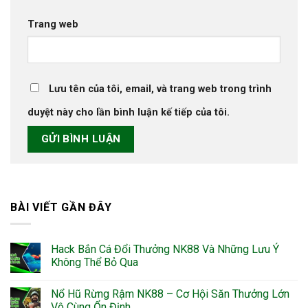
Trang web
Lưu tên của tôi, email, và trang web trong trình
duyệt này cho lần bình luận kế tiếp của tôi.
BÀI VIẾT GẦN ĐÂY
Hack Bắn Cá Đổi Thưởng NK88 Và Những Lưu Ý
Không Thể Bỏ Qua
Nổ Hũ Rừng Rậm NK88 – Cơ Hội Săn Thưởng Lớn
Vô Cùng Ổn Định