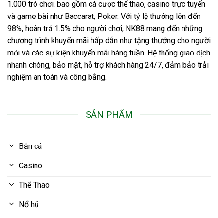
1.000 trò chơi, bao gồm cá cược thể thao, casino trực tuyến
và game bài như Baccarat, Poker. Với tỷ lệ thưởng lên đến
98%, hoàn trả 1.5% cho người chơi, NK88 mang đến những
chương trình khuyến mãi hấp dẫn như tặng thưởng cho người
mới và các sự kiện khuyến mãi hàng tuần. Hệ thống giao dịch
nhanh chóng, bảo mật, hỗ trợ khách hàng 24/7, đảm bảo trải
nghiệm an toàn và công bằng.
SẢN PHẨM
Bắn cá
Casino
Thể Thao
Nổ hũ