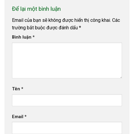
Để lại một bình luận
Email của bạn sẽ không được hiển thị công khai.
Các
trường bắt buộc được đánh dấu
*
Bình luận
*
Tên
*
Email
*