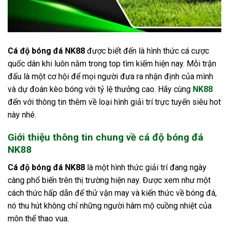
Cá độ bóng đá NK88
được biết đến là hình thức cá cược
quốc dân khi luôn nằm trong top tìm kiếm hiện nay. Mỗi trận
đấu là một cơ hội để mọi người đưa ra nhận định của mình
và dự đoán kèo bóng với tỷ lệ thưởng cao. Hãy cùng
NK88
đến với thông tin thêm về loại hình giải trí trực tuyến siêu hot
này nhé.
Giới thiệu thông tin chung về cá độ bóng đá
NK88
Cá độ bóng đá NK88
là một hình thức giải trí đang ngày
càng phổ biến trên thị trường hiện nay. Được xem như một
cách thức hấp dẫn để thử vận may và kiến thức về bóng đá,
nó thu hút không chỉ những người hâm mộ cuồng nhiệt của
môn thể thao vua.