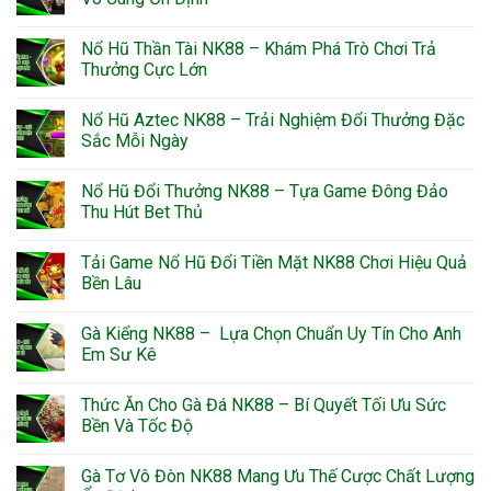
Nổ Hũ Thần Tài NK88 – Khám Phá Trò Chơi Trả
Thưởng Cực Lớn
Nổ Hũ Aztec NK88 – Trải Nghiệm Đổi Thưởng Đặc
Sắc Mỗi Ngày
Nổ Hũ Đổi Thưởng NK88 – Tựa Game Đông Đảo
Thu Hút Bet Thủ
Tải Game Nổ Hũ Đổi Tiền Mặt NK88 Chơi Hiệu Quả
Bền Lâu
Gà Kiểng NK88 – Lựa Chọn Chuẩn Uy Tín Cho Anh
Em Sư Kê
Thức Ăn Cho Gà Đá NK88 – Bí Quyết Tối Ưu Sức
Bền Và Tốc Độ
Gà Tơ Vô Đòn NK88 Mang Ưu Thế Cược Chất Lượng